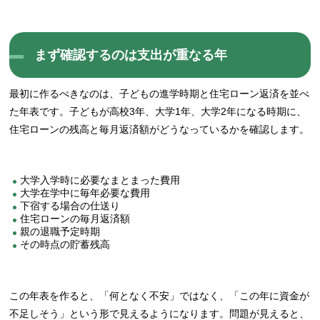
まず確認するのは支出が重なる年
最初に作るべきなのは、子どもの進学時期と住宅ローン返済を並べ
た年表です。子どもが高校3年、大学1年、大学2年になる時期に、
住宅ローンの残高と毎月返済額がどうなっているかを確認します。
大学入学時に必要なまとまった費用
大学在学中に毎年必要な費用
下宿する場合の仕送り
住宅ローンの毎月返済額
親の退職予定時期
その時点の貯蓄残高
この年表を作ると、「何となく不安」ではなく、「この年に資金が
不足しそう」という形で見えるようになります。問題が見えると、