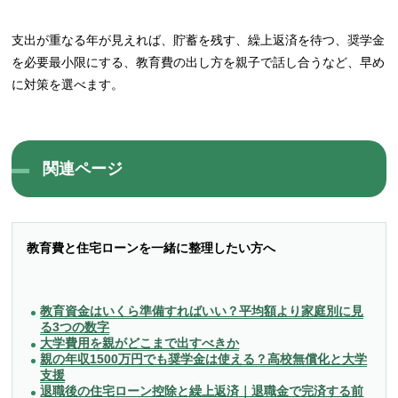
支出が重なる年が見えれば、貯蓄を残す、繰上返済を待つ、奨学金
を必要最小限にする、教育費の出し方を親子で話し合うなど、早め
に対策を選べます。
関連ページ
教育費と住宅ローンを一緒に整理したい方へ
教育資金はいくら準備すればいい？平均額より家庭別に見
る3つの数字
大学費用を親がどこまで出すべきか
親の年収1500万円でも奨学金は使える？高校無償化と大学
支援
退職後の住宅ローン控除と繰上返済｜退職金で完済する前