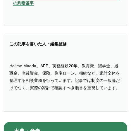
の判断基準
この記事を書いた人・編集監修
Hajime Maeda。AFP、実務経験20年。教育費、奨学金、退
職金、老後資金、保険、住宅ローン、相続など、家計全体を
整理する相談業務を行っています。記事では制度の一般論だ
けでなく、実際の家計で確認すべき順番を重視しています。